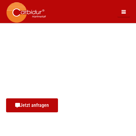
HARTMETALL
RECHTECKSTÄBE /
FLACHSTÄBE
Die Carbidur Hartmetall AG bietet Ihnen Hartmetall
Rechteckstäbe und Flachstäbe ab Lager.
Jetzt anfragen