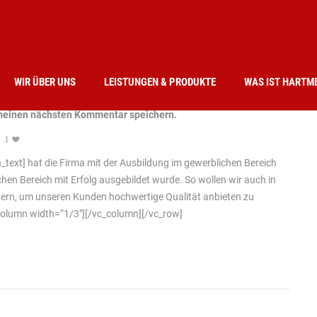
WIR ÜBER UNS
LEISTUNGEN & PRODUKTE
WAS IST HARTM
 meinen nächsten Kommentar speichern.
1
text] hat die Firma mit der Ausbildung im gewerblichen Bereich
n Bereich mit Erfolg ausgebildet wurde. So wollen wir auch in
hern, um unseren Kunden hochwertige Qualität anbieten zu
column width=“1/3″][/vc_column][/vc_row]