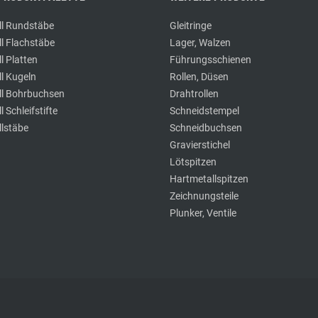
ll Rundstäbe
Gleitringe
l Flachstäbe
Lager, Walzen
l Platten
Führungsschienen
l Kugeln
Rollen, Düsen
ll Bohrbuchsen
Drahtrollen
 Schleifstifte
Schneidstempel
lstäbe
Schneidbuchsen
Gravierstichel
Lötspitzen
Hartmetallspitzen
Zeichnungsteile
Plunker, Ventile